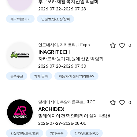
후쿠오카 재활,복지 산업 박람회
2026-07-22~2026-07-23
제약/의료기기
안전/보안/소방/방위
인도네시아, 자카르타, JIExpo
0
INAGRITECH
자카르타 농기계, 원예 산업 박람회
2026-07-28~2026-07-30
농축수산
기계/금속
자동차/자전거/카라반/RV
말레이지아, 쿠알라룸푸르, KLCC
0
ARCHIDEX
말레이지아 건축 인테리어 설계 박람회
2026-07-29~2026-08-01
건설/건축/토목/조경
기계/금속
전자/반도체/PCB