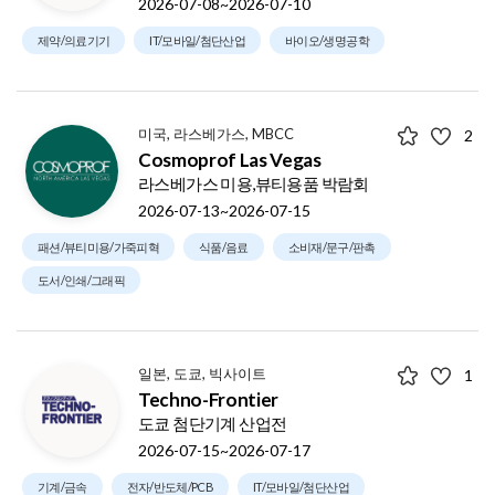
2026-07-08~2026-07-10
제약/의료기기
IT/모바일/첨단산업
바이오/생명공학
미국, 라스베가스, MBCC
2
Cosmoprof Las Vegas
라스베가스 미용,뷰티용품 박람회
2026-07-13~2026-07-15
패션/뷰티미용/가죽피혁
식품/음료
소비재/문구/판촉
도서/인쇄/그래픽
일본, 도쿄, 빅사이트
1
Techno-Frontier
도쿄 첨단기계 산업전
2026-07-15~2026-07-17
기계/금속
전자/반도체/PCB
IT/모바일/첨단산업