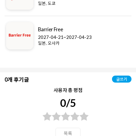
일본, 나고야
HCR Japan
-23
2026-10-07~2026-10-09
일본, 도쿄
0개 후기글
글쓰기
사용자 총 평점
0/5
목록