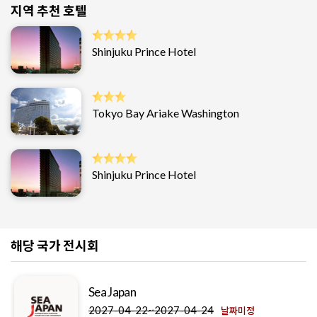
지역 추천 호텔
Shinjuku Prince Hotel
Tokyo Bay Ariake Washington
Shinjuku Prince Hotel
해당 국가 전시회
Messe Nagoya
-24
2026-11-11~2026-11-13
날짜미정