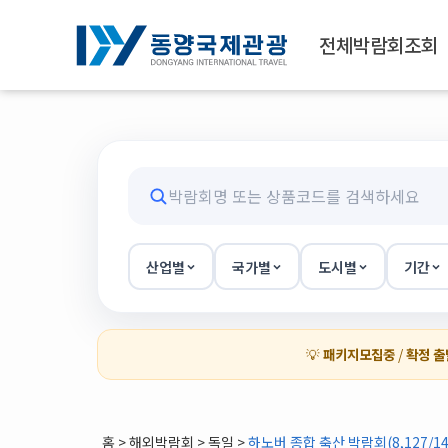
전체박람회조회
산업별
국가별
도시별
기간
💡
패키지모집중
/
확정 출
홈
>
해외박람회
> 독일 >
하노버 종합 축산 박람회(8,127/14