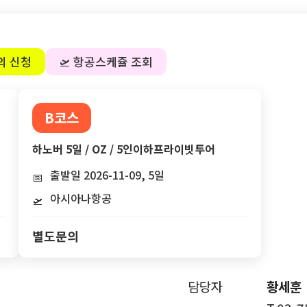
의 신청
🛫 항공스케쥴 조회
B코스
하노버 5일 / OZ / 5인이하프라이빗투어
출발일 2026-11-09, 5일
📅
아시아나항공
🛫
별도문의
담당자
황세훈