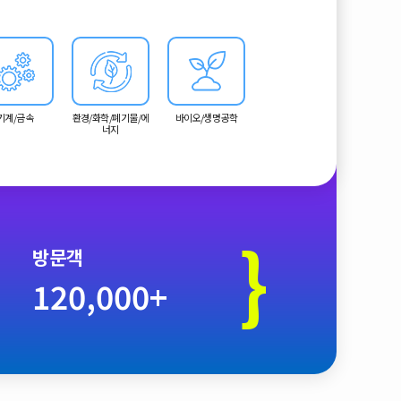
기계/금속
환경/화학/폐기물/에
바이오/생명공학
너지
}
방문객
120,000+