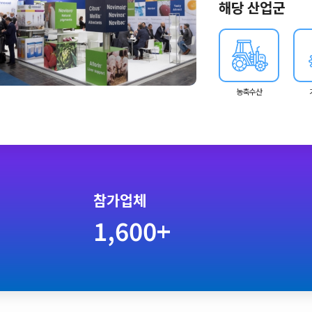
해당 산업군
농축수산
참가업체
1,600+