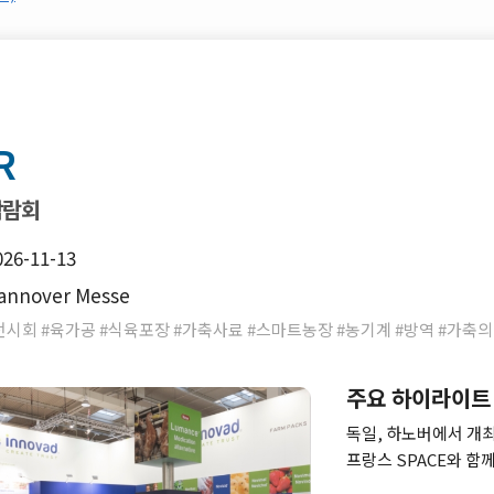
R
박람회
026-11-13
nnover Messe
시회 #육가공 #식육포장 #가축사료 #스마트농장 #농기계 #방역 #가축
주요 하이라이트
독일, 하노버에서 개최되
프랑스 SPACE와 함
개최되므로 보다 깊이