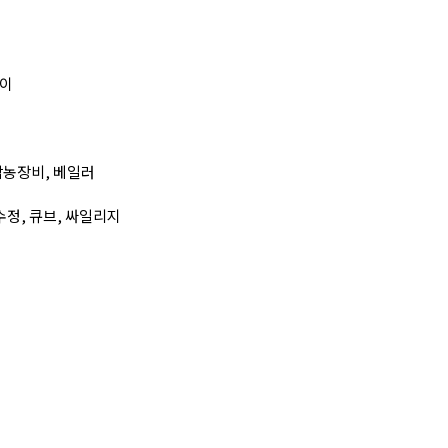
레이
낙농장비, 베일러
수정, 큐브, 싸일리지