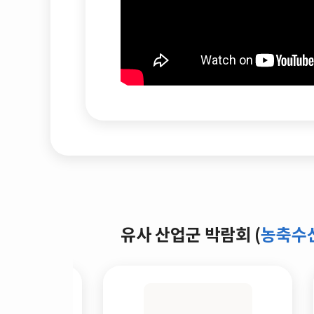
유사 산업군 박람회 (
농축수