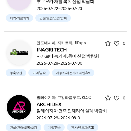
후쿠오카 재활,복지 산업 박람회
2026-07-22~2026-07-23
제약/의료기기
안전/보안/소방/방위
인도네시아, 자카르타, JIExpo
0
INAGRITECH
자카르타 농기계, 원예 산업 박람회
2026-07-28~2026-07-30
농축수산
기계/금속
자동차/자전거/카라반/RV
말레이지아, 쿠알라룸푸르, KLCC
0
ARCHIDEX
말레이지아 건축 인테리어 설계 박람회
2026-07-29~2026-08-01
건설/건축/토목/조경
기계/금속
전자/반도체/PCB