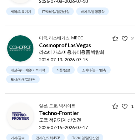
2026-07-08~2026-07-10
제약/의료기기
IT/모바일/첨단산업
바이오/생명공학
미국, 라스베가스, MBCC
2
Cosmoprof Las Vegas
라스베가스 미용,뷰티용품 박람회
2026-07-13~2026-07-15
패션/뷰티미용/가죽피혁
식품/음료
소비재/문구/판촉
도서/인쇄/그래픽
일본, 도쿄, 빅사이트
1
Techno-Frontier
도쿄 첨단기계 산업전
2026-07-15~2026-07-17
기계/금속
전자/반도체/PCB
IT/모바일/첨단산업