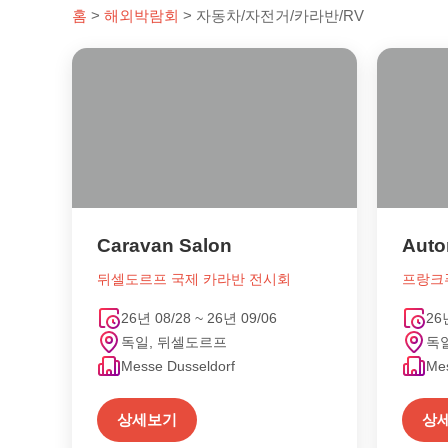
홈
>
해외박람회
>
자동차/자전거/카라반/RV
Caravan Salon
뒤셀도르프 국제 카라반 전시회
26년 08/28 ~ 26년 09/06
26
독일, 뒤셀도르프
독
Messe Dusseldorf
Mes
상세보기
상