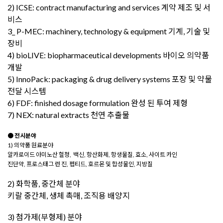
2) ICSE: contract manufacturing and services 계약 제조 및 서
비스
3_ P-MEC: machinery, technology & equipment 기계, 기술 및
장비
4) ​bioLIVE: biopharmaceutical developments 바이오 의약품
개발
5) InnoPack: packaging & drug delivery systems 포장 및 약물
전달 시스템
6) FDF: finished dosage formulation 완성 된 투여 제형
7) NEX: natural extracts 천연 추출물
●
전시분야
1)
의약품 원료분야
알카로이드 아미노산 혈청, 백신, 항산화제, 항생물질, 효소, 사이트 카인
진단약, 프로스태그 런 진, 펩티드, 호르몬 및 합성물인, 지방질
2) 화학품, 중간체 분야
키랄 중간체, 생체 촉매, 조직용 배양지
3) 첨가제(부형제) 분야