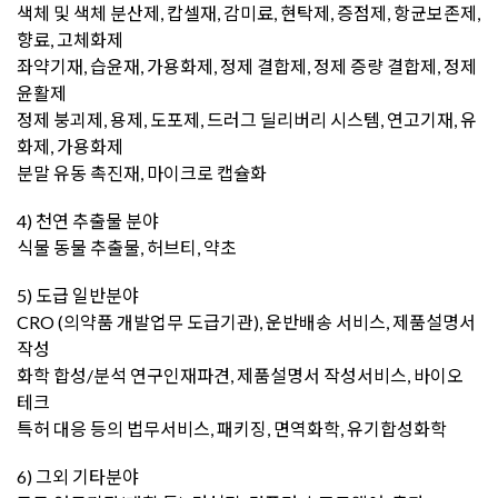
색체 및 색체 분산제, 캅셀재, 감미료, 현탁제, 증점제, 항균보존제,
향료, 고체화제
좌약기재, 습윤재, 가용화제, 정제 결합제, 정제 증량 결합제, 정제
윤활제
정제 붕괴제, 용제, 도포제, 드러그 딜리버리 시스템, 연고기재, 유
화제, 가용화제
분말 유동 촉진재, 마이크로 캡슐화
4) 천연 추출물 분야
식물 동물 추출물, 허브티, 약초
5) 도급 일반분야
CRO (의약품 개발업무 도급기관), 운반배송 서비스, 제품설명서
작성
화학 합성/분석 연구인재파견, 제품설명서 작성서비스, 바이오
테크
특허 대응 등의 법무서비스, 패키징, 면역화학, 유기합성화학
6) 그외 기타분야