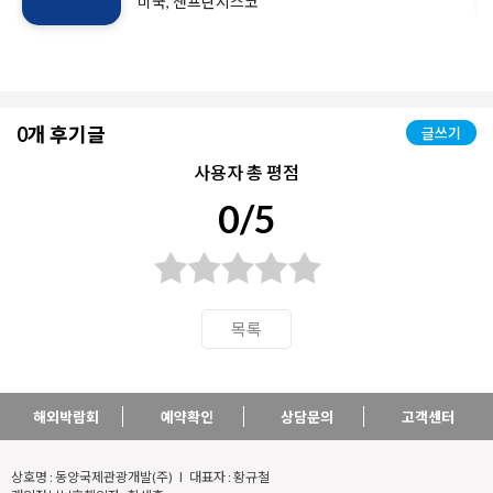
미국, 샌프란시스코
0개 후기글
글쓰기
사용자 총 평점
0/5
목록
해외박람회
예약확인
상담문의
고객센터
상호명 : 동양국제관광개발(주) l 대표자 : 황규철