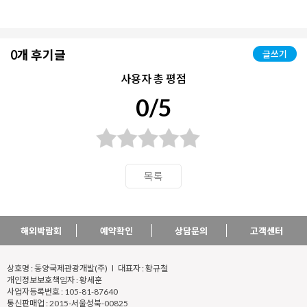
0개 후기글
글쓰기
사용자 총 평점
0/5
목록
해외박람회
예약확인
상담문의
고객센터
상호명 : 동양국제관광개발(주) l 대표자 : 황규철
개인정보보호책임자 : 황세훈
사업자등록번호 : 105-81-87640
통신판매업 : 2015-서울성북-00825