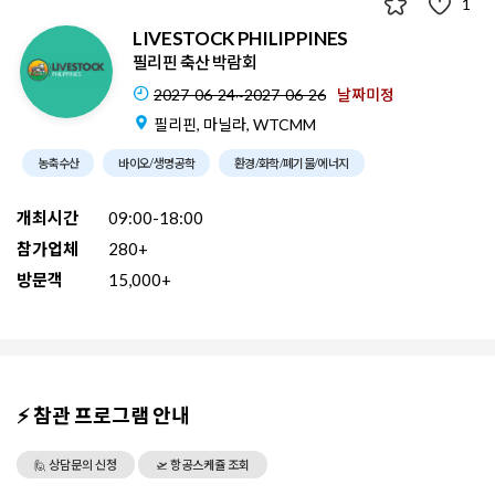
1
LIVESTOCK PHILIPPINES
필리핀 축산 박람회
2027-06-24~2027-06-26
날짜미정
필리핀, 마닐라, WTCMM
농축수산
바이오/생명공학
환경/화학/폐기물/에너지
개최시간
09:00-18:00
참가업체
280+
방문객
15,000+
⚡ 참관 프로그램 안내
🙋 상담문의 신청
🛫 항공스케쥴 조회