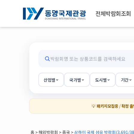
전체박람회조회
산업별
국가별
도시별
기간
💡
패키지모집중
/
확정 출
홈
>
해외박람회
> 중국 >
상하이 국제 섬유 박람회(3,691/38