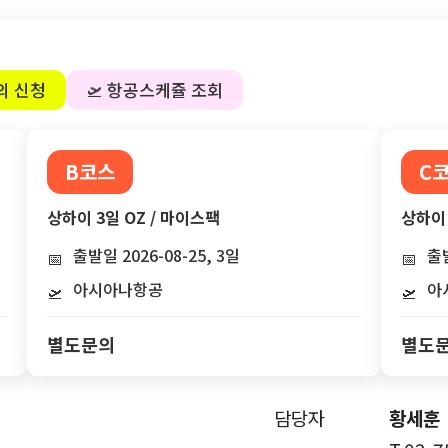
의 신청
🛫 항공스케쥴 조회
B코스
C
상하이 3일 OZ / 마이스팩
상하이 
출발일 2026-08-25, 3일
출발
📅
📅
아시아나항공
아
🛫
🛫
별도문의
별도
담당자
황세훈