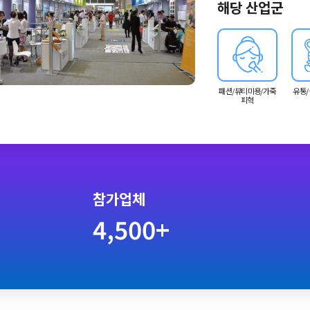
해당 산업군
패션/뷰티미용/가죽
유통/
피혁
참가업체
4,500+