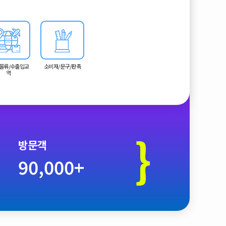
물류/수출입교
소비재/문구/판촉
역
}
방문객
90,000+