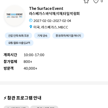
0
The Surface Event
라스베가스 바닥재,석재,타일 박람회
2027-02-02~2027-02-04
미국, 라스베가스, MBCC
건설/건축/토목/조경
기계/금속
환경/화학/폐기물/에너지
유통/물류/수출입교역
개최시간
10:00-17:00
참가업체
800+
방문객
40,000+
⚡ 참관 프로그램 안내