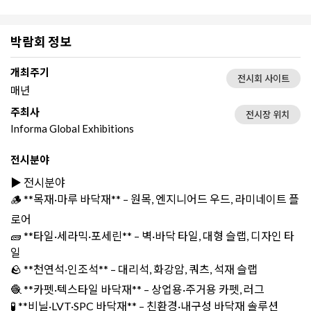
박람회 정보
개최주기
전시회 사이트
매년
주최사
전시장 위치
Informa Global Exhibitions
전시분야
▶️ 전시분야
🪵 **목재·마루 바닥재** – 원목, 엔지니어드 우드, 라미네이트 플
로어
🧱 **타일·세라믹·포세린** – 벽·바닥 타일, 대형 슬랩, 디자인 타
일
🪨 **천연석·인조석** – 대리석, 화강암, 쿼츠, 석재 슬랩
🧶 **카펫·텍스타일 바닥재** – 상업용·주거용 카펫, 러그
🧪 **비닐·LVT·SPC 바닥재** – 친환경·내구성 바닥재 솔루션