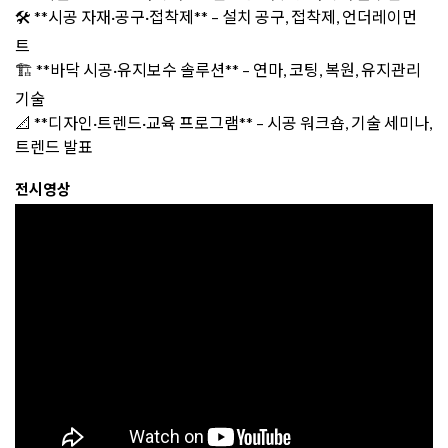
🛠️ **시공 자재·공구·접착제** – 설치 공구, 접착제, 언더레이먼
트
🏗️ **바닥 시공·유지보수 솔루션** – 연마, 코팅, 복원, 유지관리
기술
📐 **디자인·트렌드·교육 프로그램** – 시공 워크숍, 기술 세미나,
트렌드 발표
전시영상