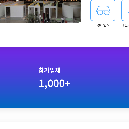
도 올해 이벤트의 특
광학/렌즈
패션/
참가업체
1,000+