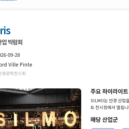
ris
산업 박람회
026-09-28
d Ville Pinte
스안경광학전시회
주요 하이라이트
SILMO는 안경 산업
트 전시장에서 열립니
회는 패션, 헬스, 혁
해당 산업군
로운 접근으로 차별화
과적으로 부응하고 전