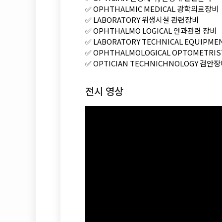
✅
OPHTHALMIC MEDICAL 광학의료장비
✅
LABORATORY 위생시설 관련장비
✅
OPHTHALMO LOGICAL 안과관련 장비
✅ L
ABORATORY TECHNICAL EQUIP
✅
OPHTHALMOLOGICAL OPTOMETR
✅
OPTICIAN TECHNICHNOLOGY 검안
전시 영상