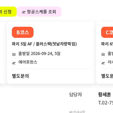
의 신청
🛫 항공스케쥴 조회
B코스
C
파리 5일 AF / 플러스팩(첫날차량픽업)
파리 6
출발일 2026-09-24, 5일
출발
📅
📅
에어프랑스
아
🛫
🛫
별도문의
별도
담당자
황세훈
T.02-
📢 안내사항