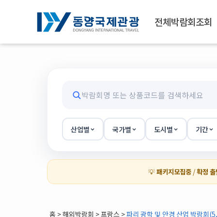
전체박람회조회
산업별
국가별
도시별
기간
💡
패키지모집중
/
확정 출
홈
>
해외박람회
> 프랑스 >
파리 광학 및 안경 산업 박람회(5,4