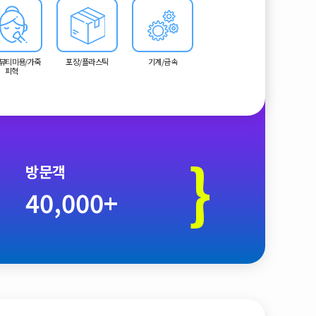
징이라 하겠습니다.
뷰티미용/가죽
포장/플라스틱
기계/금속
피혁
}
방문객
40,000+