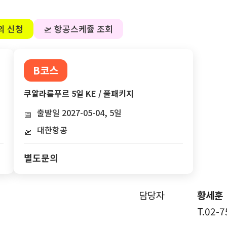
의 신청
🛫 항공스케쥴 조회
B코스
쿠알라룸푸르 5일 KE / 풀패키지
출발일 2027-05-04, 5일
📅
대한항공
🛫
별도문의
담당자
황세훈
T.02-