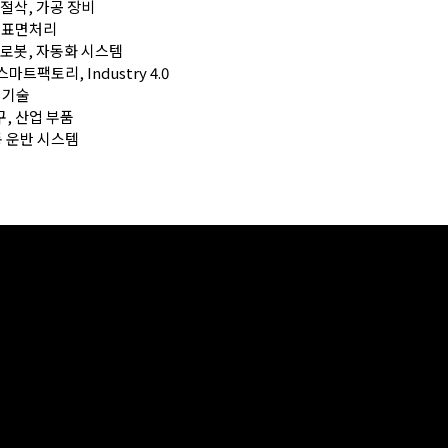
링, 절삭, 가공 장비
접, 표면처리
) – 로봇, 자동화 시스템
 스마트팩토리, Industry 4.0
사 기술
공구, 산업 부품
 자동 운반 시스템