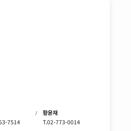
황윤재
/
753-7514
T.02-773-0014