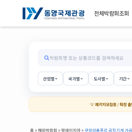
전체박람회조회
산업별
국가별
도시별
기간
💡
패키지모집중
/
확정 출
홈
>
해외박람회
> 말레이지아 >
쿠알라룸푸르 공작기계 가공기술