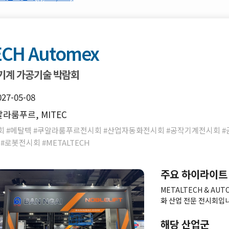
ECH Automex
기계 가공기술 박람회
027-05-08
라룸푸르, MITEC
 #메탈텍 #쿠알라룸푸르전시회 #산업자동화전시회 #공작기계전시회 #
#로봇전시회 #METALTECH
주요 하이라이트
METALTECH & A
화 산업 전문 전시회입니
업을 대표하는 행사이며 
로 다루는 제조 산업 종
해당 산업군