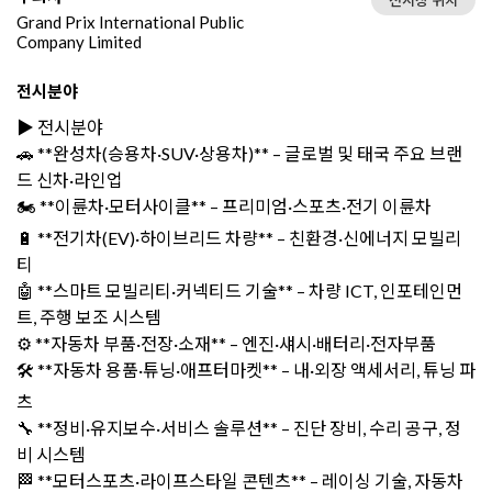
Grand Prix International Public
Company Limited
전시분야
▶️ 전시분야
🚗 **완성차(승용차·SUV·상용차)** – 글로벌 및 태국 주요 브랜
드 신차·라인업
🏍️ **이륜차·모터사이클** – 프리미엄·스포츠·전기 이륜차
🔋 **전기차(EV)·하이브리드 차량** – 친환경·신에너지 모빌리
티
🤖 **스마트 모빌리티·커넥티드 기술** – 차량 ICT, 인포테인먼
트, 주행 보조 시스템
⚙️ **자동차 부품·전장·소재** – 엔진·섀시·배터리·전자부품
🛠️ **자동차 용품·튜닝·애프터마켓** – 내·외장 액세서리, 튜닝 파
츠
🔧 **정비·유지보수·서비스 솔루션** – 진단 장비, 수리 공구, 정
비 시스템
🏁 **모터스포츠·라이프스타일 콘텐츠** – 레이싱 기술, 자동차