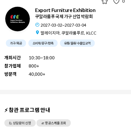
0
Export Furniture Exhibition
쿠알라룸푸 국제 가구 산업 박람회
2027-03-02~2027-03-04
말레이지아, 쿠알라룸푸르, KLCC
가구/목공
소비재/문구/판촉
유통/물류/수출입교역
개최시간
10:30~18:00
참가업체
800+
방문객
40,000+
⚡ 참관 프로그램 안내
🙋 상담문의 신청
🛫 항공스케쥴 조회