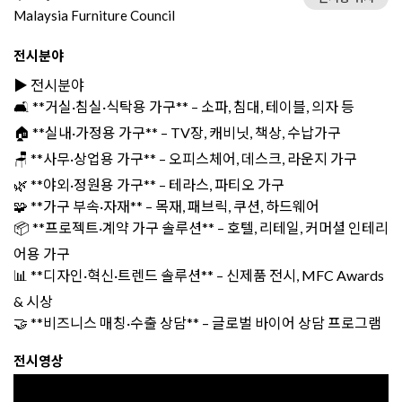
Malaysia Furniture Council
전시분야
▶️ 전시분야
🛋️ **거실·침실·식탁용 가구** – 소파, 침대, 테이블, 의자 등
🏠 **실내·가정용 가구** – TV장, 캐비닛, 책상, 수납가구
🪑 **사무·상업용 가구** – 오피스체어, 데스크, 라운지 가구
🌿 **야외·정원용 가구** – 테라스, 파티오 가구
🧩 **가구 부속·자재** – 목재, 패브릭, 쿠션, 하드웨어
📦 **프로젝트·계약 가구 솔루션** – 호텔, 리테일, 커머셜 인테리
어용 가구
📊 **디자인·혁신·트렌드 솔루션** – 신제품 전시, MFC Awards
& 시상
🤝 **비즈니스 매칭·수출 상담** – 글로벌 바이어 상담 프로그램
전시영상