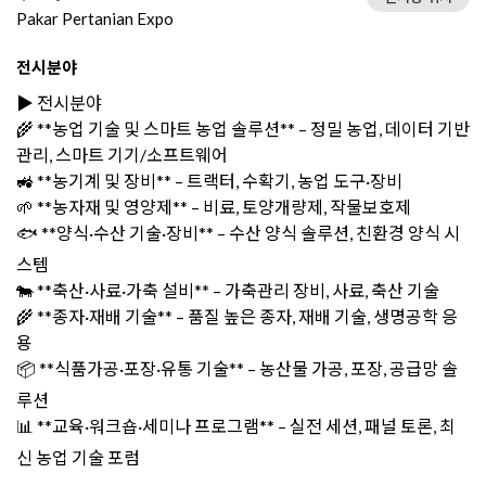
Pakar Pertanian Expo
전시분야
▶️ 전시분야
🌾 **농업 기술 및 스마트 농업 솔루션** – 정밀 농업, 데이터 기반
관리, 스마트 기기/소프트웨어
🚜 **농기계 및 장비** – 트랙터, 수확기, 농업 도구·장비
🌱 **농자재 및 영양제** – 비료, 토양개량제, 작물보호제
🐟 **양식·수산 기술·장비** – 수산 양식 솔루션, 친환경 양식 시
스템
🐄 **축산·사료·가축 설비** – 가축관리 장비, 사료, 축산 기술
🌾 **종자·재배 기술** – 품질 높은 종자, 재배 기술, 생명공학 응
용
📦 **식품가공·포장·유통 기술** – 농산물 가공, 포장, 공급망 솔
루션
📊 **교육·워크숍·세미나 프로그램** – 실전 세션, 패널 토론, 최
신 농업 기술 포럼