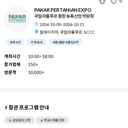
0
PAKAR PERTANIAN EXPO
쿠알라룸푸르 종합 농축산업 박람회
2026-10-09~2026-10-11
말레이지아, 쿠알라룸푸르, SCCC
농축수산
기계/금속
유통/물류/수출입교역
개최시간
10:00~18:00
참가업체
250+
방문객
10,000+
⚡ 참관 프로그램 안내
🙋 상담문의 신청
🛫 항공스케쥴 조회