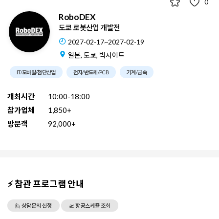
0
RoboDEX
도쿄 로봇산업 개발전
2027-02-17~2027-02-19
일본, 도쿄, 빅사이트
IT/모바일/첨단산업
전자/반도체/PCB
기계/금속
개최시간
10:00-18:00
참가업체
1,850+
방문객
92,000+
⚡ 참관 프로그램 안내
🙋 상담문의 신청
🛫 항공스케쥴 조회