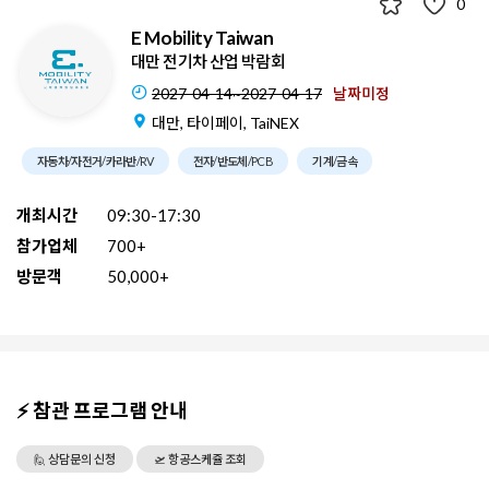
0
E Mobility Taiwan
대만 전기차 산업 박람회
2027-04-14~2027-04-17
날짜미정
대만, 타이페이, TaiNEX
자동차/자전거/카라반/RV
전자/반도체/PCB
기계/금속
개최시간
09:30-17:30
참가업체
700+
방문객
50,000+
⚡ 참관 프로그램 안내
🙋 상담문의 신청
🛫 항공스케쥴 조회