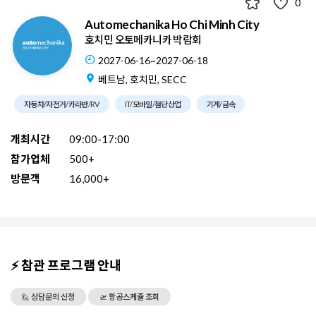
0
Automechanika Ho Chi Minh City
호치민 오토메카니카 박람회
2027-06-16~2027-06-18
베트남, 호치민, SECC
자동차/자전거/카라반/RV
IT/모바일/첨단산업
기계/금속
개최시간
09:00-17:00
참가업체
500+
방문객
16,000+
⚡ 참관 프로그램 안내
🙋 상담문의 신청
🛫 항공스케쥴 조회