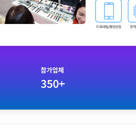
IT/모바일/첨단산업
전자
참가업체
350+