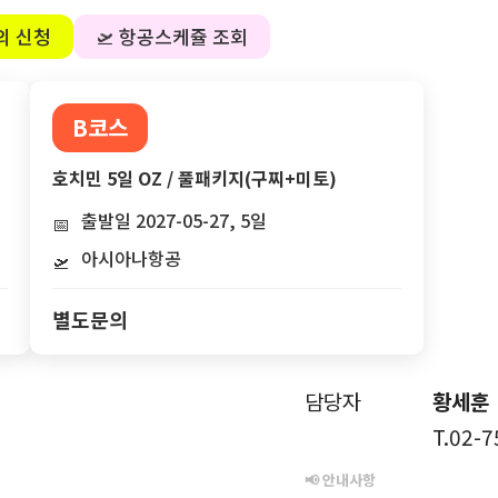
의 신청
🛫 항공스케쥴 조회
B코스
호치민 5일 OZ / 풀패키지(구찌+미토)
출발일 2027-05-27, 5일
📅
아시아나항공
🛫
별도문의
담당자
황세훈
T.02-
📢 안내사항