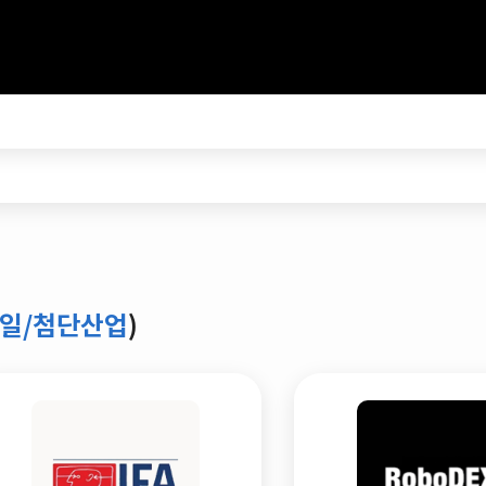
바일/첨단산업
)