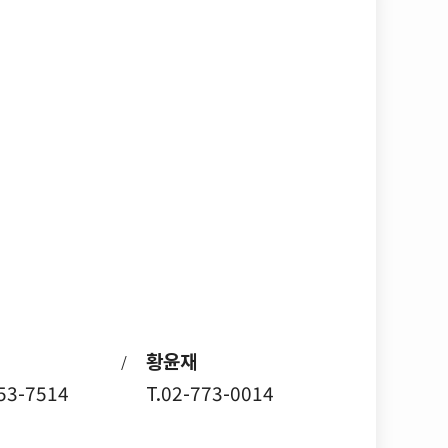
황윤재
/
753-7514
T.02-773-0014