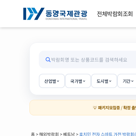
전체박람회조회
산업별
국가별
도시별
기간
💡
패키지모집중
/
확정 출
홈
>
해외박람회
> 베트남 >
호치민 전자 스마트 가전 박람회(4,