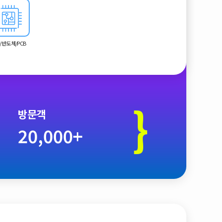
/반도체/PCB
}
방문객
20,000+