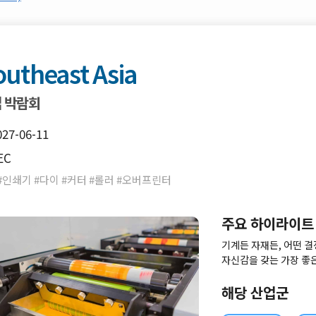
utheast Asia
업 박람회
027-06-11
EC
#인쇄기 #다이 #커터 #롤러 #오버프린터
주요 하이라이트
기계든 자재든, 어떤 
자신감을 갖는 가장 좋
구.Labelexpo Sou
매체의 질감을 느껴보고,
해당 산업군