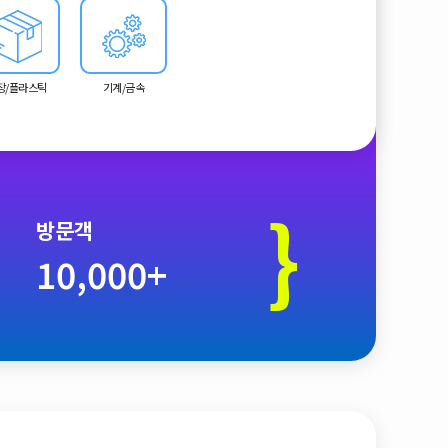
장/플라스틱
기계/금속
}
방문객
10,000+