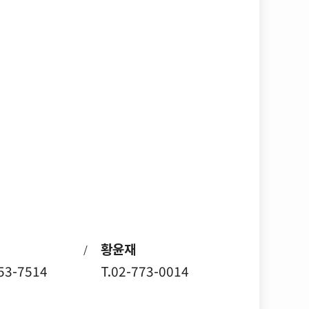
황윤재
/
753-7514
T.02-773-0014