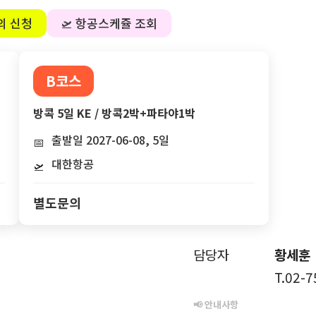
의 신청
🛫 항공스케쥴 조회
B코스
방콕 5일 KE / 방콕2박+파타야1박
출발일 2027-06-08, 5일
📅
대한항공
🛫
별도문의
담당자
황세훈
T.02-
📢 안내사항