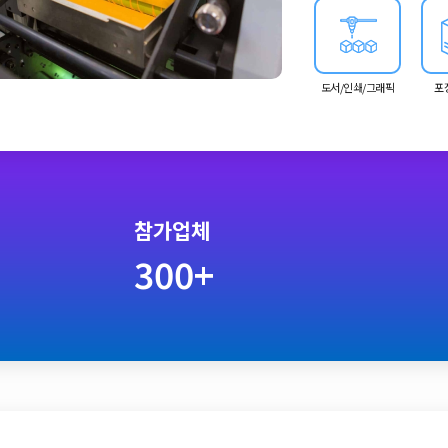
도서/인쇄/그래픽
포
참가업체
300+