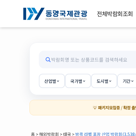
전체박람회조회
산업별
국가별
도시별
기간
💡
패키지모집중
/
확정 출
홈
>
해외박람회
> 태국 >
방콕 라벨 포장 산업 박람회(3,538/