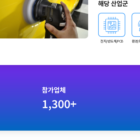
해당 산업군
전자/반도체/PCB
환경/
참가업체
1,300+