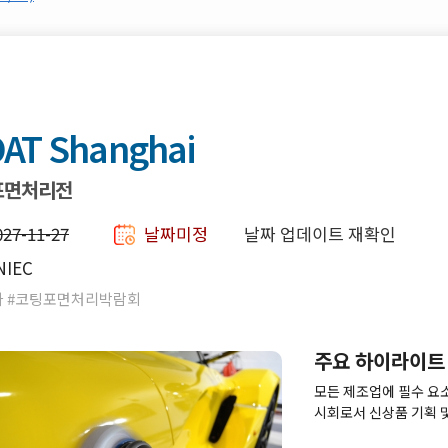
AT Shanghai
표면처리전
027-11-27
날짜미정
날짜 업데이트 재확인
NIEC
이나 #코팅포면처리박람회
주요 하이라이트
모든 제조업에 필수 요소
시회로서 신상품 기획 
하고 새로운 트렌드를 