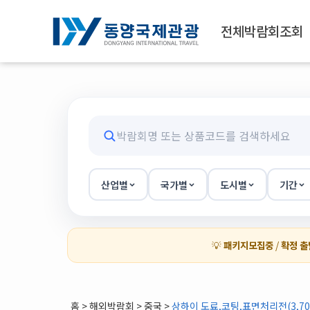
전체박람회조회
산업별
국가별
도시별
기간
💡
패키지모집중
/
확정 출
홈
>
해외박람회
> 중국 >
상하이 도료,코팅,표면처리전(3,708