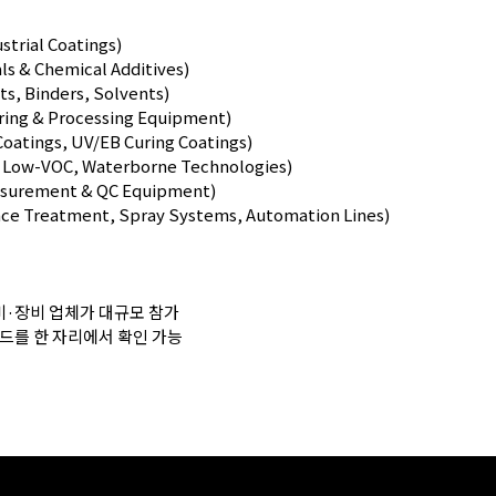
trial Coatings)
& Chemical Additives)
 Binders, Solvents)
g & Processing Equipment)
tings, UV/EB Curing Coatings)
Low-VOC, Waterborne Technologies)
urement & QC Equipment)
reatment, Spray Systems, Automation Lines)
설비·장비 업체가 대규모 참가
렌드를 한 자리에서 확인 가능