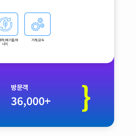
화학/폐기물/에
기계/금속
너지
}
방문객
36,000+