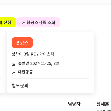
의 신청
🛫 항공스케쥴 조회
B코스
상하이 3일 KE / 마이스팩
출발일 2027-11-25, 3일
📅
대한항공
🛫
별도문의
담당자
황세훈