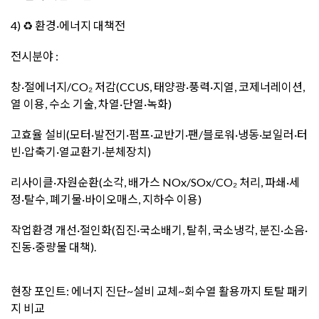
4) ♻️ 환경·에너지 대책전
전시분야 :
창·절에너지/CO₂ 저감(CCUS, 태양광·풍력·지열, 코제너레이션,
열 이용, 수소 기술, 차열·단열·녹화)
고효율 설비(모터·발전기·펌프·교반기·팬/블로워·냉동·보일러·터
빈·압축기·열교환기·분체장치)
리사이클·자원순환(소각, 배가스 NOx/SOx/CO₂ 처리, 파쇄·세
정·탈수, 폐기물·바이오매스, 지하수 이용)
작업환경 개선·절인화(집진·국소배기, 탈취, 국소냉각, 분진·소음·
진동·중량물 대책).
현장 포인트: 에너지 진단~설비 교체~회수열 활용까지 토탈 패키
지 비교