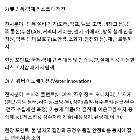
2) 🛡️ 방폭·방재 리스크 대책전
전시분야 : 방폭 설비·기기(모터, 펌프, 밸브, 조명, 냉장고 등), 방
폭 통신(무선LAN, 커넥터·케이블, 센서, 카메라), 방폭 설계·인증
지원, 방폭·방재 보호구(보안경, 소화기, 안전화 등), 재난 로봇까
지.
현장 포인트: 국제·국내 규격 대응 및 인증 동향, 실제 적용 가능한
리스크 저감 패키지 탐색
3) 💧 워터 이노베이션 (Water Innovation)
전시분야 :수처리 플랜트(배·폐수, 조수·정수, 오니처리), 부자재
(밸브·피팅·필터, 라이닝·코팅·씰), 장치(흡착·유수분리·살균·탈수
·건조·수질개선·측정), 기능재·약품(막, 흡착재, 이온교환수지, 응
집제 등), 제조업용 정수처리 기술(세정장치, 유량계, 여과).
현장 포인트: 물 발자국 절감과 공정수 품질 안정화를 동시에 잡
는 설비·약품 조합