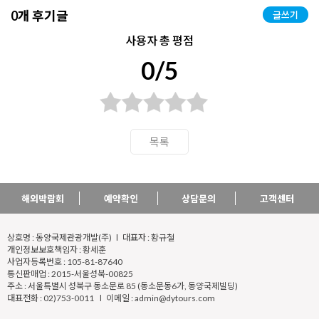
0개 후기글
글쓰기
사용자 총 평점
0/5
목록
해외박람회
예약확인
상담문의
고객센터
상호명 : 동양국제관광개발(주) l 대표자 : 황규철
개인정보보호책임자 : 황세훈
사업자등록번호 : 105-81-87640
통신판매업 : 2015-서울성북-00825
주소 : 서울특별시 성북구 동소문로 85 (동소문동6가, 동양국제빌딩)
대표전화 : 02)753-0011 l 이메일 : admin@dytours.com