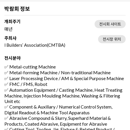
박람회 정보
개최주기
전시회 사이트
매년
주최사
전시장 위치
l Builders’ Association(CMTBA)
전시분야
✅ Metal-cutting Machine
✅ Metal-forming Machine / Non-traditional Machine
✅ Laser Processing Device / AM & Special Purpose Machine
✅ FMC / FMS, Robot
✅ Automation Equipment / Casting Machine, Heat Treating
Machine, Injection Moulding Machine, Washing & Filtering
Unit etc
✅ Component & Auxiliary / Numerical Control System,
Digital Readout & Machine Tool Apparatus
✅ Abrasive Compound & Slurry, Superhard Material &
Products, Coated Abrasive, Equipment for Abrasive
✅ Cutting Tool, Tooling, Jig, Fixture & Related Product /