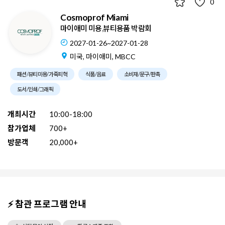
0
Cosmoprof Miami
마이애미 미용,뷰티용품 박람회
2027-01-26~2027-01-28
미국, 마이애미, MBCC
패션/뷰티미용/가죽피혁
식품/음료
소비재/문구/판촉
도서/인쇄/그래픽
개최시간
10:00-18:00
참가업체
700+
방문객
20,000+
⚡ 참관 프로그램 안내