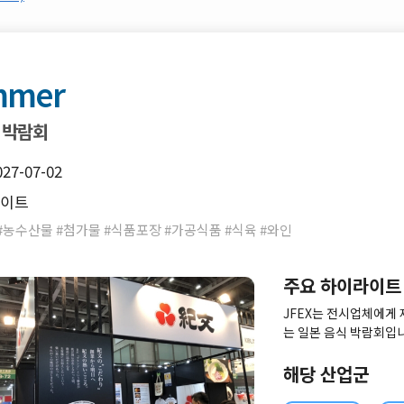
mmer
 박람회
027-07-02
사이트
#농수산물 #첨가물 #식품포장 #가공식품 #식육 #와인
주요 하이라이트
JFEX는 전시업체에게
는 일본 음식 박람회입
로운 시장 동향에 대한
를 발전시키십시오.
해당 산업군