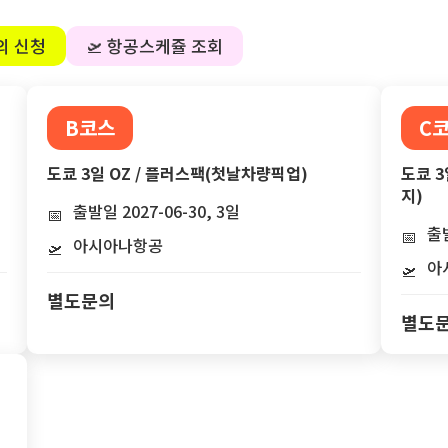
의 신청
🛫 항공스케쥴 조회
B코스
C
도쿄 3일 OZ / 플러스팩(첫날차량픽업)
도쿄 3
지)
출발일 2027-06-30, 3일
📅
출발
📅
아시아나항공
🛫
아
🛫
별도문의
별도