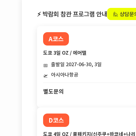
⚡ 박람회 참관 프로그램 안내
🙋 상담문
A코스
도쿄 3일 OZ / 에어텔
출발일 2027-06-30, 3일
📅
아시아나항공
🛫
별도문의
D코스
도쿄 4일 OZ / 풀패키지(신주쿠+하코네+나리