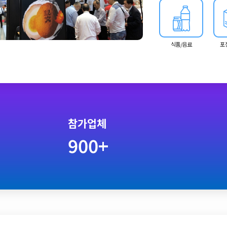
식품/음료
포
참가업체
900+