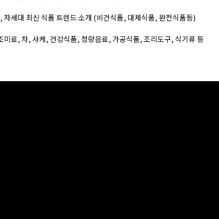
 차세대 최신 식품 트렌드 소개 (비건식품, 대체식품, 완전식품등)
조미료, 차, 사케, 건강식품, 청량음료, 가공식품, 조리도구, 식기류 등