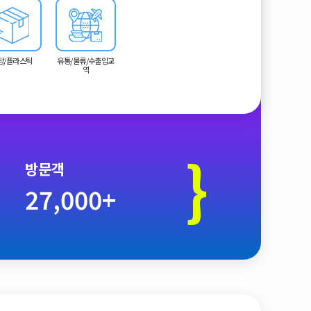
장/플라스틱
유통/물류/수출입교
역
}
방문객
27,000+