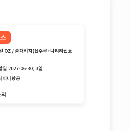
코스
일 OZ / 풀패키지(신주쿠+나리타신쇼
일 2027-06-30, 3일
시아나항공
문의