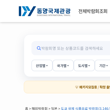
전체박람회조회
산업별
국가별
도시별
기간
💡
패키지모집중
/
확정 출
홈
>
해외박람회
> 일본 >
도쿄 국제 식품음료 박람회(3,146/2