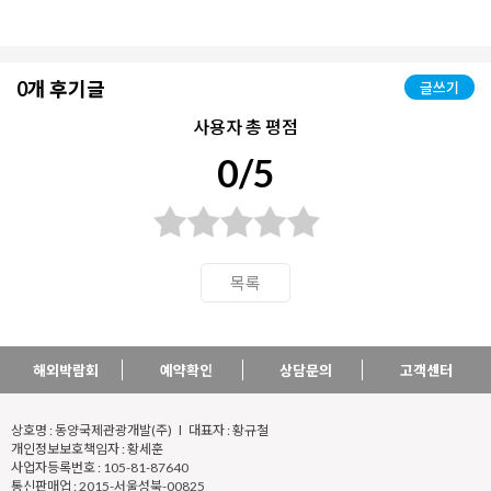
0개 후기글
글쓰기
사용자 총 평점
0/5
목록
해외박람회
예약확인
상담문의
고객센터
상호명 : 동양국제관광개발(주) l 대표자 : 황규철
개인정보보호책임자 : 황세훈
사업자등록번호 : 105-81-87640
통신판매업 : 2015-서울성북-00825