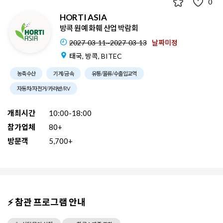
0
HORTI ASIA
방콕 원예 화훼 산업 박람회
2027-03-11~2027-03-13
날짜미정
태국, 방콕, BITEC
농축수산
기계/금속
유통/물류/수출입교역
자동차/자전거/카라반/RV
개최시간
10:00-18:00
참가업체
80+
방문객
5,700+
⚡ 참관 프로그램 안내