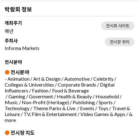
박람회 정보
개최주기
전시회 사이트
매년
주최사
전시장 위치
Informa Markets
전시분야
●
전시분야
- Animation / Art & Design / Automotive / Celebrity /
Colleges & Universities / Corporate Brands / Digital
Influencers / Fashion / Food & Beverage
/ Gaming / Goverment / Health & Beauty / Household /
Music / Non-Profit (Heritage) / Publishing / Sports /
Technology / Theme Parks & Live / Events / Toys / Travel &
Leisure / TV, Film & Entertainment / Video Games & Apps / &
more
●
전시장 지도