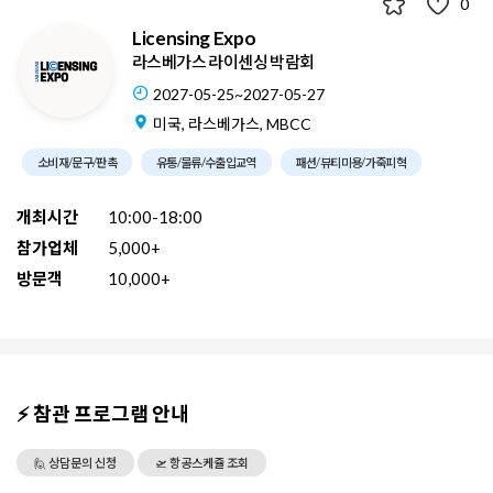
0
Licensing Expo
라스베가스 라이센싱 박람회
2027-05-25~2027-05-27
미국, 라스베가스, MBCC
소비재/문구/판촉
유통/물류/수출입교역
패션/뷰티미용/가죽피혁
개최시간
10:00-18:00
참가업체
5,000+
방문객
10,000+
⚡ 참관 프로그램 안내
🙋 상담문의 신청
🛫 항공스케쥴 조회