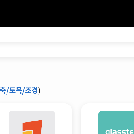
축/토목/조경
)