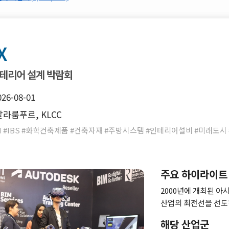
X
테리어 설계 박람회
026-08-01
라룸푸르, KLCC
IM #IBS #화학건축제품 #건축자재 #주방시스템 #인테리어설비 #미래도
주요 하이라이트
2000년에 개최된 아
산업의 최전선을 선도
의 일환으로 PAM과 
해당 산업군
기술과 제품의 동향을 