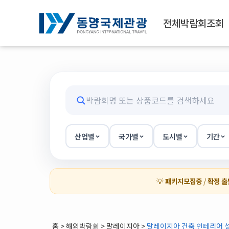
전체박람회조회
산업별
국가별
도시별
기간
💡
패키지모집중
/
확정 출
홈
>
해외박람회
> 말레이지아 >
말레이지아 건축 인테리어 설계