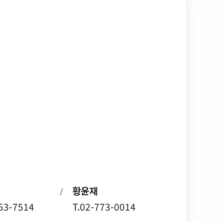
황윤재
/
753-7514
T.02-773-0014