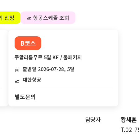
의 신청
🛫 항공스케쥴 조회
B코스
쿠알라룸푸르 5일 KE / 풀패키지
출발일 2026-07-28, 5일
📅
대한항공
🛫
별도문의
담당자
황세훈
T.02-