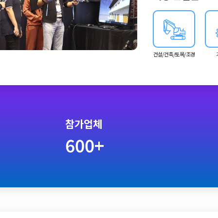
니스 매치메이킹 세션,
제공하는 포괄적인 플
건설/건축/토목/조경
참가업체
600+