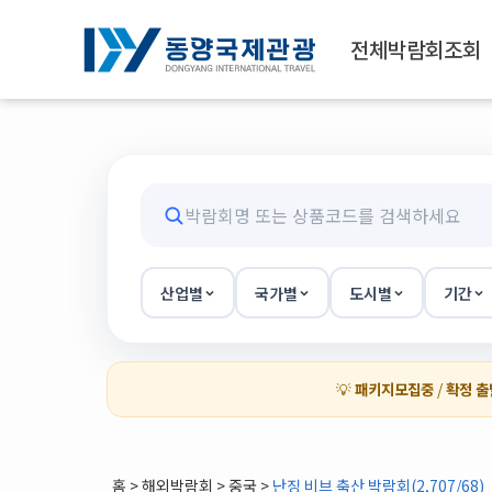
전체박람회조회
산업별
국가별
도시별
기간
💡
패키지모집중
/
확정 출
홈
>
해외박람회
> 중국 >
난징 비브 축산 박람회(2,707/68)