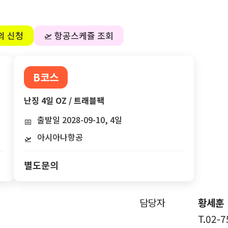
의 신청
🛫 항공스케쥴 조회
B코스
난징 4일 OZ / 트래블팩
출발일 2028-09-10, 4일
📅
아시아나항공
🛫
별도문의
담당자
황세훈
T.02-