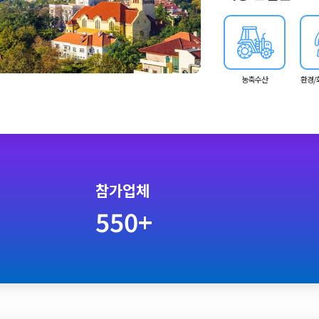
농축수산
환경/
참가업체
550+