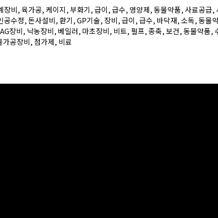
도계장비, 육가공, 케이지, 부화기, 급이, 급수, 영양제, 동물약품, 사료공급
인공수정, 돈사설비, 환기, GP기술, 장비, 급이, 급수, 바닥재, 소독, 동물약
AG장비, 낙농장비, 베일러, 마초장비, 비트, 펄프, 종축, 보건, 동물약품
물가공장비, 첨가제, 비료