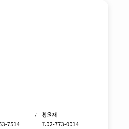
황윤재
/
753-7514
T.02-773-0014