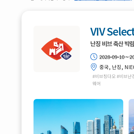
VIV Selec
난징 비브 축산 박
2028-09-10 ~ 2
중국, 난징, NIE
#비브칭다오 #비브난경
웨어