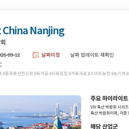
t China Nanjing
람회
026-09-12
날짜미정
날짜 업데이트 재확인
C
 #중국축산전시회 #육가공 #식육포장 #가축사료 #스마트농장 #농기계 #
주요 하이라이트
VIV 축산 박람회 시리
축산 박람회이며, 각종 
해당 산업군