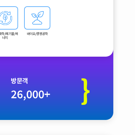
화학/폐기물/에
바이오/생명공학
너지
}
방문객
26,000+