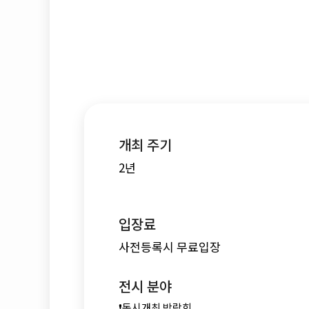
개최 주기
2년
입장료
사전등록시 무료입장
전시 분야
❗동시개최 박람회