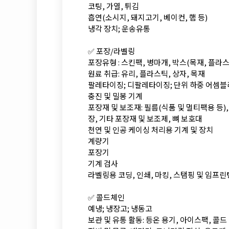
코팅, 가열, 튀김
흡연(소시지, 돼지고기, 베이컨, 햄 등)
냉각 장치; 운송유통
✅ 포장/라벨링
포장유형 : 스킨팩, 병마개, 박스(목재, 플라스
원료 취급: 유리, 플라스틱, 상자, 목재
팔레타이징; 디팔레타이징; 단위 하중 어셈블
충진 및 밀봉 기계
포장재 및 보조재: 필름(식품 및 멀티팩용 등), 
장, 기타 포장재 및 보조제, 뼈 보호대
천연 및 인공 케이싱 처리용 기계 및 장치
계량기
포장기
기계 검사
라벨링용 코딩, 인쇄, 마킹, 스탬핑 및 임프린
✅ 콜드체인
예냉; 냉장고; 냉동고
보관 및 유통 활동: 등온 용기, 아이스팩, 콜드