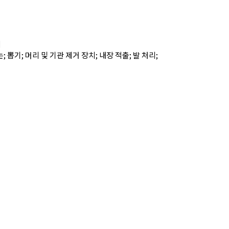
터
 뽑기; 머리 및 기관 제거 장치; 내장 적출; 발 처리;