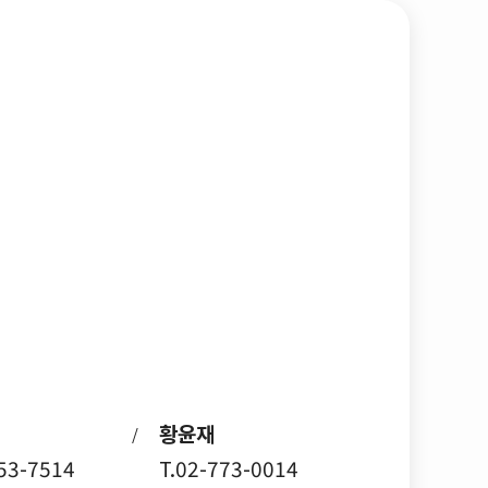
황윤재
/
753-7514
T.02-773-0014