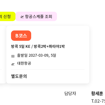
의 신청
🛫 항공스케쥴 조회
B코스
방콕 5일 KE / 방콕2박+파타야1박
출발일 2027-03-09, 5일
📅
대한항공
🛫
별도문의
담당자
황세훈
T.02-