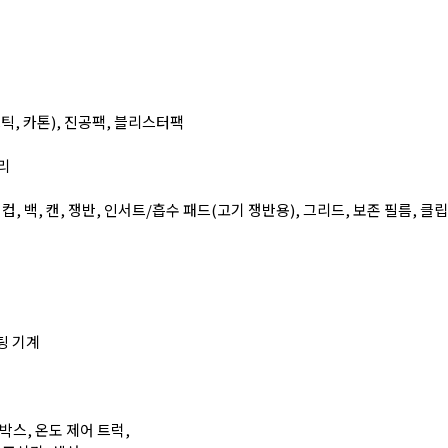
틱, 카톤), 진공팩, 블리스터팩
리
컵, 백, 캔, 쟁반, 인서트/흡수 패드(고기 쟁반용), 그리드, 보존 필름, 클립
팅 기계
 박스, 온도 제어 트럭,