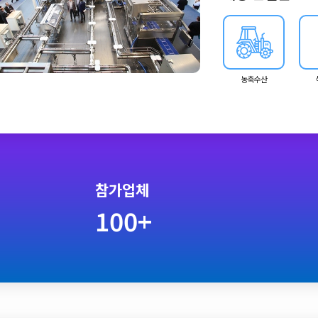
농축수산
참가업체
100+