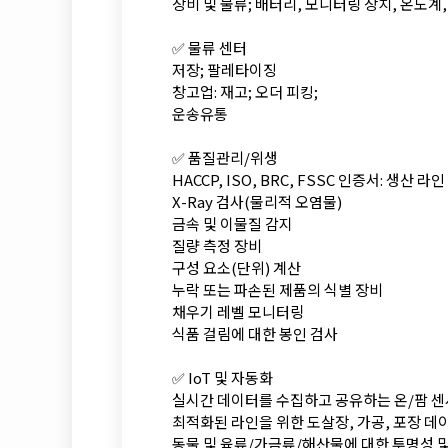
장비 및 물류; 배터리, 모니터링 장치, 온도계,
✅ 물류 센터
저장; 팔레타이징
창고업: 재고; 오더 피킹;
운송유통
✅ 품질관리/위생
HACCP, ISO, BRC, FSSC 인증서: 생산 
X-Ray 검사(물리적 오염물)
금속 및 이물질 감지
질량 측정 장비
구성 요소(단위) 계산
누락 또는 파손된 제품의 식별 장비
채우기 레벨 모니터링
식품 걸림에 대한 봉인 검사
✅ IoT 및 자동화
실시간 데이터를 수집하고 공유하는 온/팜 센
최적화된 라인을 위한 도살장, 가공, 포장 
동물 및 육류/가금류/해산물에 대한 투명성 