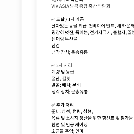
VIV ASIA 방콕 종합 축산 박람회
✅ 도살 / 1차 가공
살아있는 동물 취급: 컨베이어 벨트, 새 카운
굉장히 멋진; 죽이는; 전기자극기; 출혈자; 끓는;
렌더링 부산물
점검
냉각 장치; 운송유통
✅ 2차 처리
계량 및 등급
절단, 필렛
발골; 배치; 분배
냉각 장치; 운송유통
✅ 추가 처리
준비: 성형, 펌핑, 성형,
육류 및 소시지 생산을 위한 향신료 및 첨가물
천연 및 인공 케이싱
소금물 주입; 연마