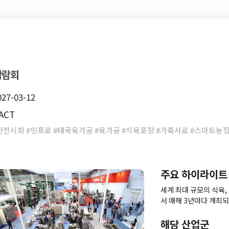
박람회
027-03-12
ACT
전시회 #밋프로 #태국육가공 #육가공 #식육포장 #가축사료 #스마트농장 
주요 하이라이트
세계 최대 규모의 식육,
서 매해 3년마다 개최되는
개최됩니다.
해당 산업군