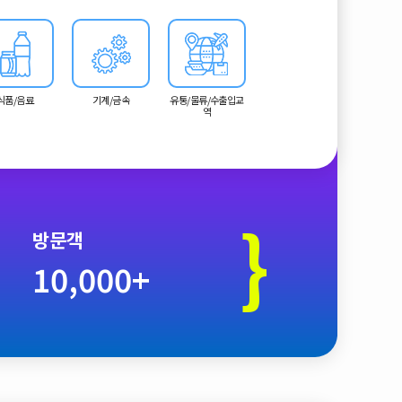
식품/음료
기계/금속
유통/물류/수출입교
역
}
방문객
10,000+