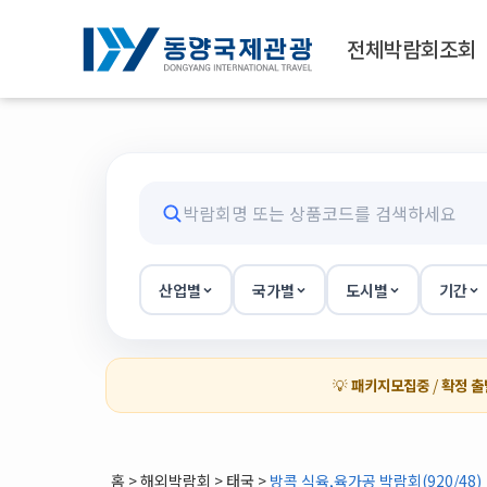
전체박람회조회
산업별
국가별
도시별
기간
💡
패키지모집중
/
확정 출
홈
>
해외박람회
> 태국 >
방콕 식육,육가공 박람회(920/48)