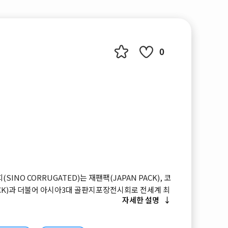
0
NO CORRUGATED)는 재팬팩(JAPAN PACK), 코
ACK)과 더불어 아시아3대 골판지포장전시회로 전세계 최
자세한 설명
보와 발전 동향을 한눈에 파악할 수 있는 전시회입니다.
 순회 개최를 하며 상하이, 심천(선전)에서 개최되었습