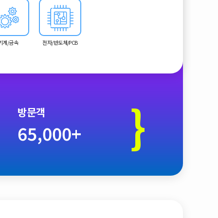
기계/금속
전자/반도체/PCB
}
방문객
65,000+