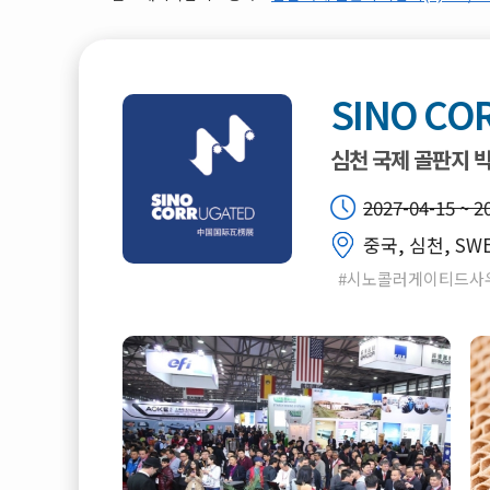
SINO CO
심천 국제 골판지 
2027-04-15 ~ 2
중국, 심천, SW
#시노콜러게이티드사우