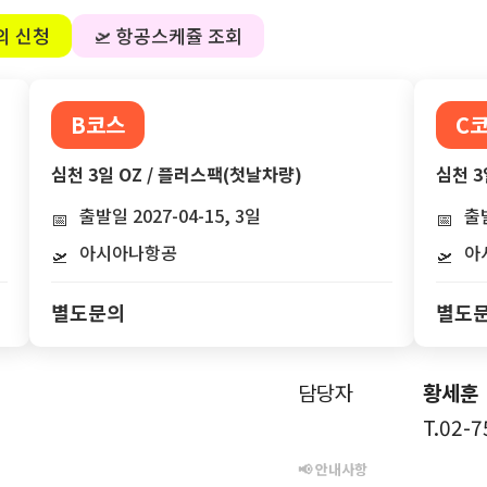
의 신청
🛫 항공스케쥴 조회
B코스
C
심천 3일 OZ / 플러스팩(첫날차량)
심천 3
출발일 2027-04-15, 3일
출발
📅
📅
아시아나항공
아
🛫
🛫
별도문의
별도
담당자
황세훈
T.02-
📢 안내사항