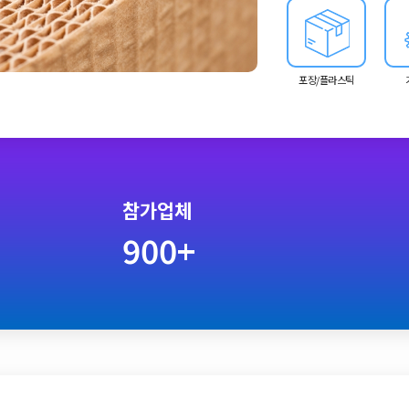
포장/플라스틱
참가업체
900+