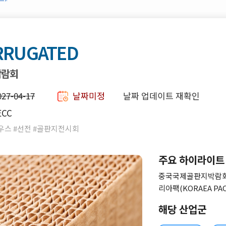
RRUGATED
박람회
027-04-17
날짜미정
날짜 업데이트 재확인
ECC
스 #선전 #골판지전시회
주요 하이라이트
중국국제골판지박람회(SI
리아팩(KORAEA P
신 골판지포장 시장정
해당 산업군
해마다 중국내 지역을
니다.