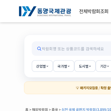
전체박람회조회
산업별
국가별
도시별
기간
💡
패키지모집중
/
확정 출
홈
>
해외박람회
> 중국 >
심천 국제 골판지 박람회(3,899/10