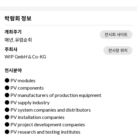
박람회 정보
개최주기
전시회 사이트
매년, 유럽순회
주최사
전시장 위치
WIP GmbH & Co-KG
전시분야
● PV modules
● PV components
● PV manufacturers of production equipment
● PV supply industry
● PV system companies and distributors
● PV installation companies
● PV project development companies
● PV research and testing institutes