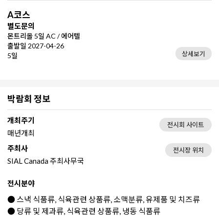
A코스
별도문의
몬트리올 5일 AC / 에어텔
출발일 2027-04-26
상세보기
5일
박람회 정보
개최주기
전시회 사이트
매년개최
주최사
전시장 위치
SIAL Canada 주최사무국
전시분야
● 스낵 식품류, 식육관련 상품류, 소맥분류, 유제품 및 치즈류
● 당류 및 제과류, 식육관련 상품류, 냉동 식품류