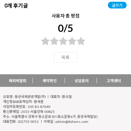
0개 후기글
글쓰기
사용자 총 평점
0/5
목록
해외박람회
예약확인
상담문의
고객센터
상호명 : 동양국제관광개발(주) l 대표자 : 황규철
개인정보보호책임자 : 황세훈
사업자등록번호 : 105-81-87640
통신판매업 : 2015-서울성북-00825
주소 : 서울특별시 성북구 동소문로 85 (동소문동6가, 동양국제빌딩)
대표전화 : 02)753-0011 l 이메일 : admin@dytours.com