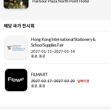
Harbour Plaza North Point Hotel
해당 국가 전시회
Hong Kong International Stationery &
School Supplies Fair
2027-01-11~2027-01-14
홍콩, 홍콩
FILMART
2027-03-17~2027-03-20
날짜미정
홍콩, 홍콩