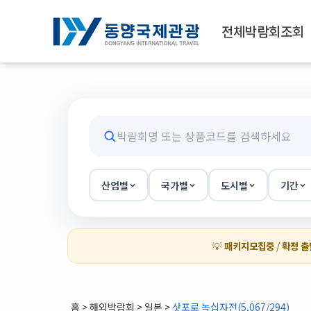
전체박람회조회
산업별
국가별
도시별
기간
💡
패키지모집중
/
확정 출
홈
>
해외박람회
> 일본 >
삿포로 녹십자전(5,067/294)