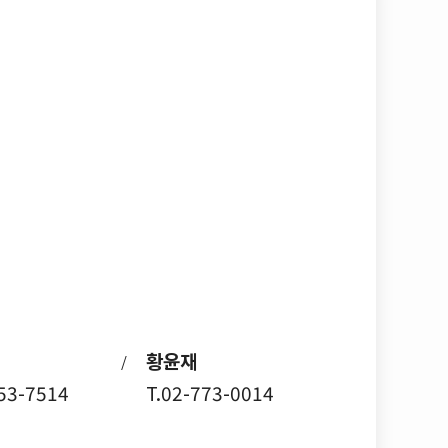
황윤재
/
753-7514
T.02-773-0014