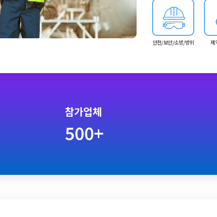
안전/보안/소방/방위
제
참가업체
500+