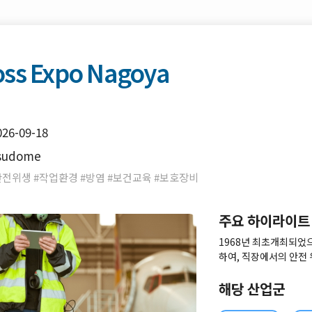
oss Expo Nagoya
026-09-18
sudome
안전위생 #작업환경 #방염 #보건교육 #보호장비
주요 하이라이트
1968년 최초개최되었으
하여, 직장에서의 안전
강하고 쾌적한 환경의 
회
해당 산업군