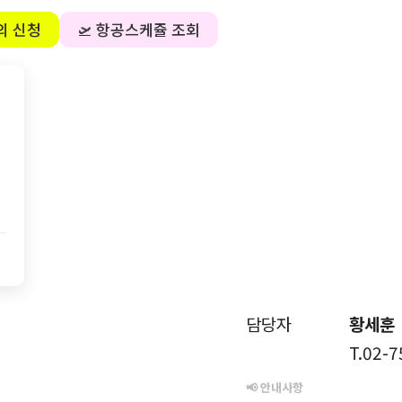
의 신청
🛫 항공스케쥴 조회
담당자
황세훈
T.02-
📢 안내사항