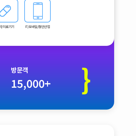
약/의료기기
IT/모바일/첨단산업
}
방문객
15,000+