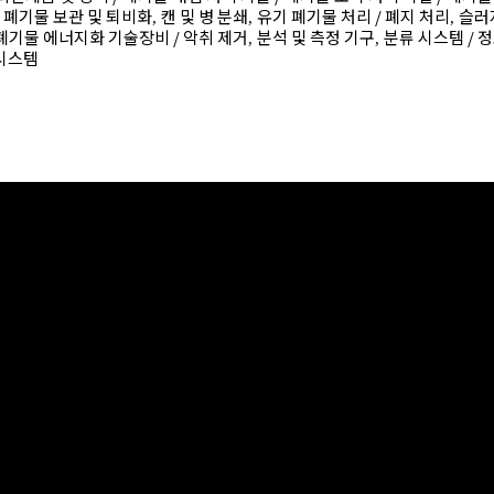
폐기물 보관 및 퇴비화
캔 및 병 분쇄
유기 폐기물 처리 /
폐지 처리
슬러지
,
,
,
폐기물 에너지화 기술장비 /
악취 제거
분석 및 측정 기구
분류 시스템 /
정
,
,
시스템