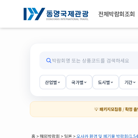
전체박람회조회
산업별
국가별
도시별
기간
💡
패키지모집중
/
확정 출
홈
>
해외박람회
> 일본 >
오사카 환경 및 폐기물 박람회(1,544