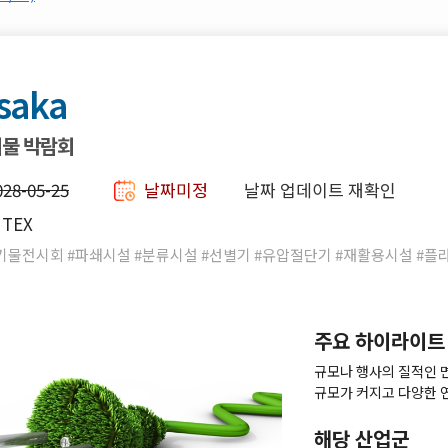
saka
기물 박람회
028-05-25
날짜미정
날짜 업데이트 재확인
NTEX
폐기물전시회 #파쇄시설 #분류시설 #선별기 #유압절단기 #재활용시설 #
주요 하이라이트
규모나 행사의 질적인 
규모가 커지고 다양한 
이벤트입니다.
해당 산업군