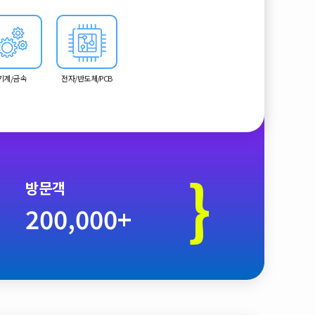
기계/금속
전자/반도체/PCB
}
방문객
200,000+