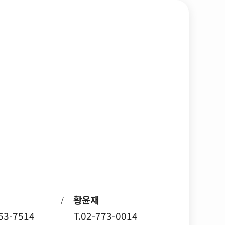
황윤재
/
753-7514
T.02-773-0014