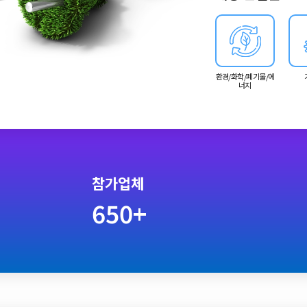
환경/화학/폐기물/에
너지
참가업체
650+