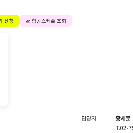
의 신청
🛫 항공스케쥴 조회
담당자
황세훈
T.02-