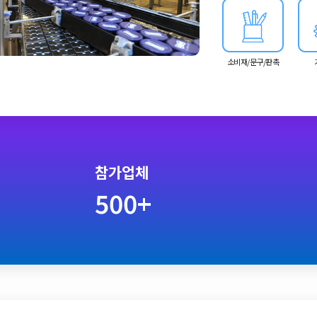
조업체 외에도 종이 및 
소비재/문구/판촉
참가업체
500+