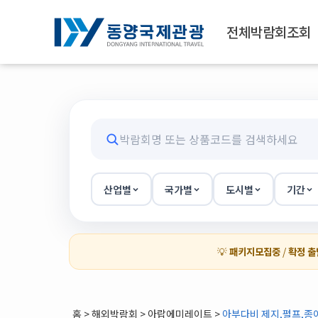
전체박람회조회
산업별
국가별
도시별
기간
💡
패키지모집중
/
확정 출
홈
>
해외박람회
> 아랍에미레이트 >
아부다비 제지,펄프,종이 