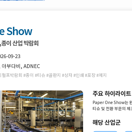
e Show
,종이 산업 박람회
026-09-23
아부다비, ADNEC
펄프박람회 #종이 #티슈 #골판지 #상자 #인쇄 #포장 #제지
주요 하이라이트
Paper One Show는
티슈 및 전환 부문의 제
기회를 제공합니다. 참가
제조, 원자재, 화학 ​​
해당 산업군
기술을 선보였습니다. Pa