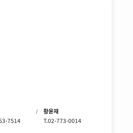
황윤재
/
753-7514
T.02-773-0014