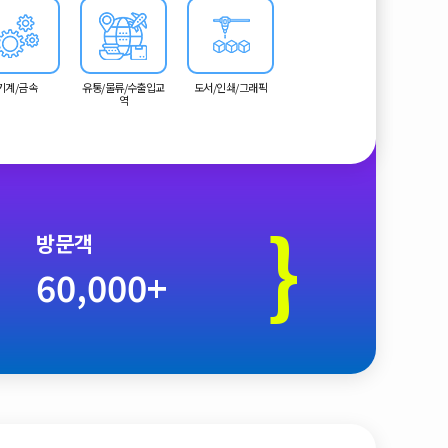
티슈 생산의 주요 업체를 유치합니다.
기계/금속
유통/물류/수출입교
도서/인쇄/그래픽
역
}
방문객
60,000+