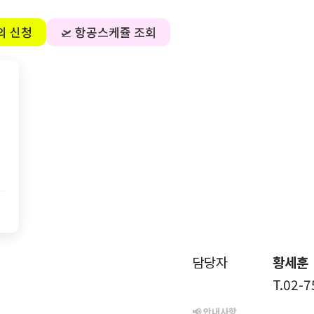
의 신청
🛫 항공스케쥴 조회
담당자
황세훈
T.02-
📢 안내사항