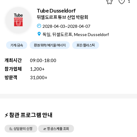
1
Tube Dusseldorf
뒤셀도르프 튜브 산업 박람회
2028-04-03~2028-04-07
독일, 뒤셀도르프, Messe Dusseldorf
기계/금속
환경/화학/폐기물/에너지
포장/플라스틱
개최시간
09:00-18:00
참가업체
1,200+
방문객
31,000+
⚡ 참관 프로그램 안내
🙋 상담문의 신청
🛫 항공스케쥴 조회