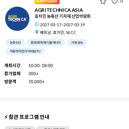
0
📞패키지모집중
AGRITECHNICA ASIA
호치민 농축산 기자재 산업박람회
2027-03-17~2027-03-19
베트남, 호치민, SECC
농축수산
환경/화학/폐기물/에너지
기계/금속
자동차/자전거/카라반/RV
개최시간
10:00-18:00
참가업체
300+
방문객
70,000+
⚡ 참관 프로그램 안내