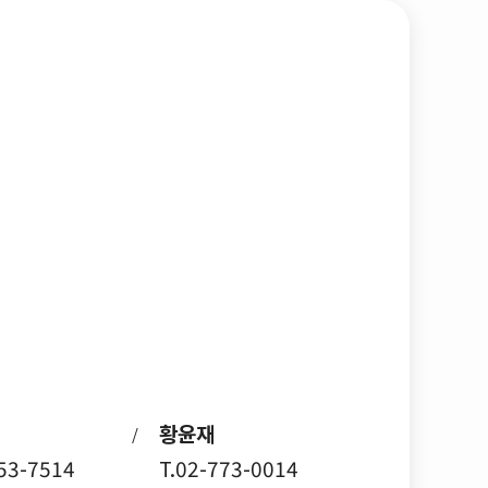
황윤재
/
753-7514
T.02-773-0014