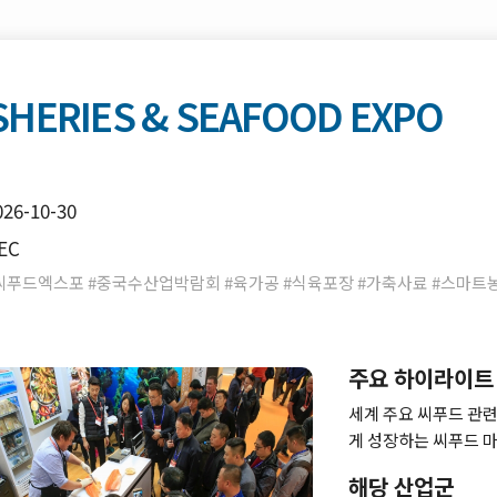
SHERIES & SEAFOOD EXPO
026-10-30
EC
푸드엑스포 #중국수산업박람회 #육가공 #식육포장 #가축사료 #스마트농장
주요 하이라이트
세계 주요 씨푸드 관련
게 성장하는 씨푸드 
해당 산업군