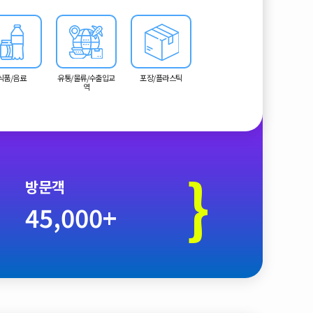
식품/음료
유통/물류/수출입교
포장/플라스틱
역
}
방문객
45,000+