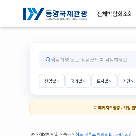
전체박람회조회
산업별
국가별
도시별
기간
💡
패키지모집중
/
확정 출
홈
>
해외박람회
> 중국 >
청도 씨푸드 박람회(5,139/135)