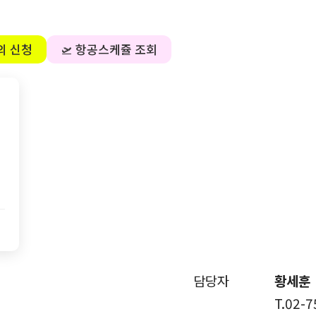
의 신청
🛫 항공스케쥴 조회
담당자
황세훈
T.02-