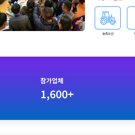
농축수산
참가업체
1,600+