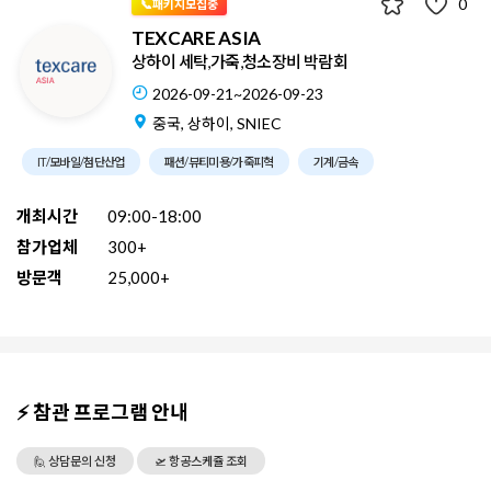
0
📞패키지모집중
TEXCARE ASIA
상하이 세탁,가죽,청소장비 박람회
2026-09-21~2026-09-23
중국, 상하이, SNIEC
IT/모바일/첨단산업
패션/뷰티미용/가죽피혁
기계/금속
개최시간
09:00-18:00
참가업체
300+
방문객
25,000+
⚡ 참관 프로그램 안내
🙋 상담문의 신청
🛫 항공스케쥴 조회