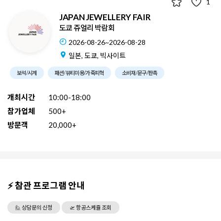
1
JAPAN JEWELLERY FAIR
도쿄 쥬얼리 박람회
2026-08-26~2026-08-28
일본, 도쿄, 빅사이트
보석/시계
패션/뷰티미용/가죽피혁
소비재/문구/판촉
개최시간
10:00-18:00
참가업체
500+
방문객
20,000+
⚡ 참관 프로그램 안내
🙋 상담문의 신청
🛫 항공스케쥴 조회