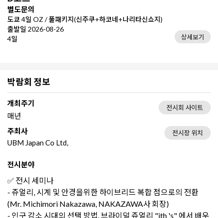
별도문의
도쿄 4일 OZ / 풀패키지(신주쿠+하코네+나리타신쇼지)
출발일 2026-08-26
상세보기
4일
박람회 정보
개최주기
전시회 사이트
매년
주최사
전시장 위치
UBM Japan Co Ltd,
전시분야
✅ 전시 세미나
- 쥬얼리, 시계 및 안경을위한 하이브리드 복합 점으로의 전환
(Mr. Michimori Nakazawa, NAKAZAWA사 회장)
- 인구 감소 시대의 선택 방법. 브라이덜 쥬얼리 "ith 's" 에서 배우