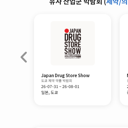
유사 산업군 박람회 (
제약/
Japan Drug Store Show
Medtech China
도쿄 제약 약품 박람회
상하이 의료설비 및 설계기술전
26-07-31 ~ 26-08-01
26-09-01 ~ 26-09-03
일본, 도쿄
중국, 상하이