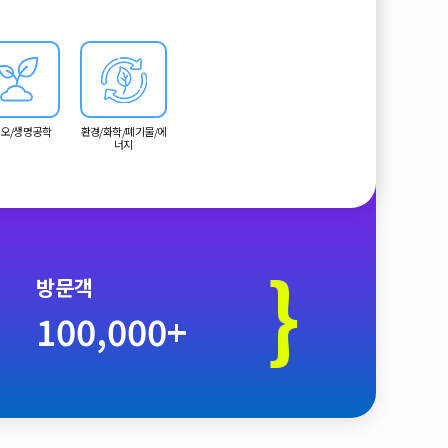
오/생명공학
환경/화학/폐기물/에
너지
}
방문객
100,000+