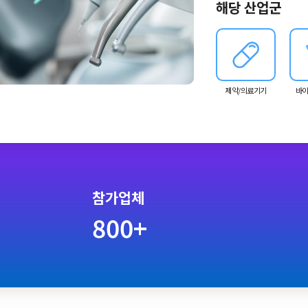
해당 산업군
입니다.
제약/의료기기
바이
참가업체
800+