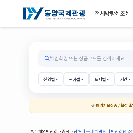
전체박람회조회
산업별
국가별
도시별
기간
💡
패키지모집중
/
확정 출
홈
>
해외박람회
> 중국 >
상하이 국제 치과장비 박람회(4,348