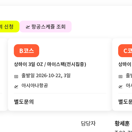
의 신청
🛫 항공스케쥴 조회
B코스
C
상하이 3일 OZ / 마이스팩(전시집중)
상하이 
출발일 2026-10-22, 3일
출발
📅
📅
아시아나항공
아
🛫
🛫
별도문의
별도
담당자
황세훈