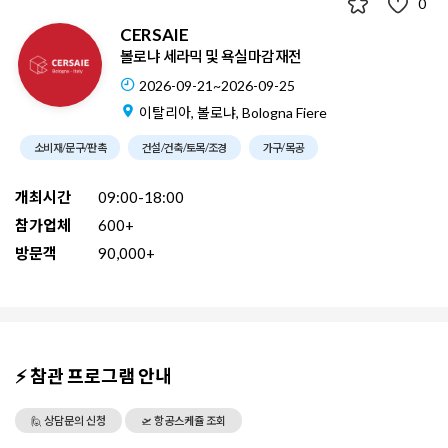
0
CERSAIE
볼로냐 세라믹 및 욕실마감재전
2026-09-21~2026-09-25
이탈리아, 볼로냐, Bologna Fiere
소비재/문구/판촉
건설/건축/토목/조경
가구/목공
개최시간
09:00-18:00
참가업체
600+
방문객
90,000+
⚡ 참관 프로그램 안내
🙋 상담문의 신청
🛫 항공스케쥴 조회