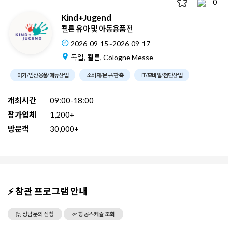
0
Kind+Jugend
쾰른 유아 및 아동용품전
2026-09-15~2026-09-17
독일, 쾰른, Cologne Messe
아기/임산용품/에듀산업
소비재/문구/판촉
IT/모바일/첨단산업
개최시간
09:00-18:00
참가업체
1,200+
방문객
30,000+
⚡ 참관 프로그램 안내
🙋 상담문의 신청
🛫 항공스케쥴 조회