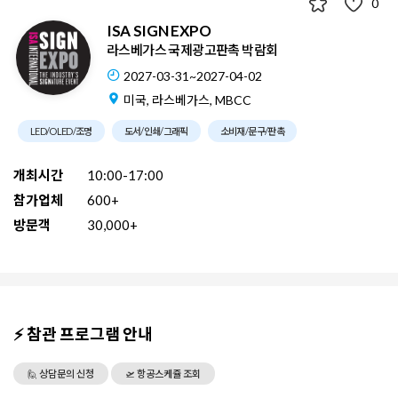
0
ISA SIGN EXPO
라스베가스 국제광고판촉 박람회
2027-03-31~2027-04-02
미국, 라스베가스, MBCC
LED/OLED/조명
도서/인쇄/그래픽
소비재/문구/판촉
개최시간
10:00-17:00
참가업체
600+
방문객
30,000+
⚡ 참관 프로그램 안내
🙋 상담문의 신청
🛫 항공스케쥴 조회