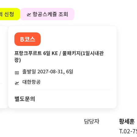
의 신청
🛫 항공스케쥴 조회
B코스
프랑크푸르트 6일 KE / 풀패키지(1일시내관
광)
출발일 2027-08-31, 6일
📅
대한항공
🛫
별도문의
담당자
황세훈
T.02-