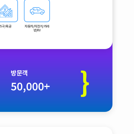
가구/목공
자동차/자전거/카라
반/RV
}
방문객
50,000+