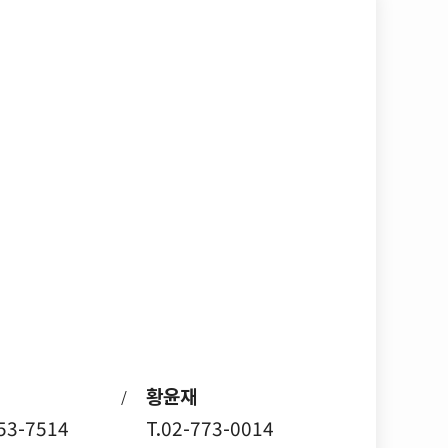
황윤재
/
753-7514
T.02-773-0014