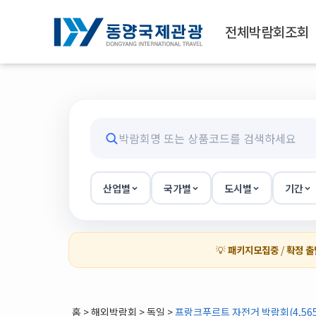
전체박람회조회
산업별
국가별
도시별
기간
💡
패키지모집중
/
확정 출
홈
>
해외박람회
> 독일 >
프랑크푸르트 자전거 박람회(4,565/