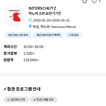
1
INTERSCHUTZ
하노버 소방,보안기기전
2030-05-20~2030-05-25
독일, 하노버, Hannover Messe
안전/보안/소방/방위
패션/뷰티미용/가죽피혁
기계/금속
개최시간
10:00-18:00
참가업체
1,100+
방문객
150,000+
⚡ 참관 프로그램 안내
🙋 상담문의 신청
🛫 항공스케쥴 조회